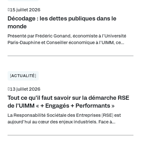
15 juillet 2026
Décodage : les dettes publiques dans le
monde
Présenté par Frédéric Gonand, économiste à l’Université
Paris-Dauphine et Conseiller économique à l’UIMM, ce
décryptage analyse la soutenabilité des dettes publiques à
l’échelle globale et dresse un panorama des fragilités
financières en Europe, aux États-Unis et en Chine.
[ACTUALITÉ]
13 juillet 2026
Tout ce qu’il faut savoir sur la démarche RSE
de l’UIMM « + Engagés + Performants »
La Responsabilité Sociétale des Entreprises (RSE) est
aujourd’hui au cœur des enjeux industriels. Face à
l’évolution rapide des attentes environnementales, sociales
et réglementaires, les industriels doivent repenser leur