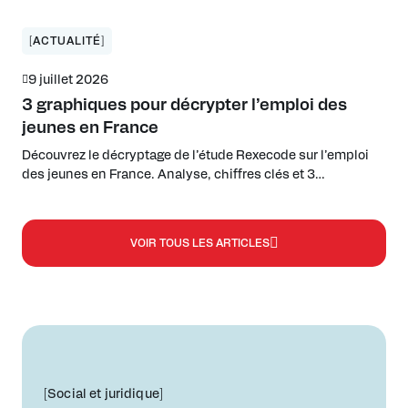
stratégie pour rester compétitifs et attractifs. La RSE, vue
sous l’angle de la performance globale industrielle à l’UIMM,
permet non seulement de répondre aux exigences des
[ACTUALITÉ]
marchés […]
9 juillet 2026
3 graphiques pour décrypter l’emploi des
jeunes en France
Découvrez le décryptage de l’étude Rexecode sur l’emploi
des jeunes en France. Analyse, chiffres clés et 3
graphiques pour comprendre le décrochage.
VOIR TOUS LES ARTICLES
[Social et juridique]