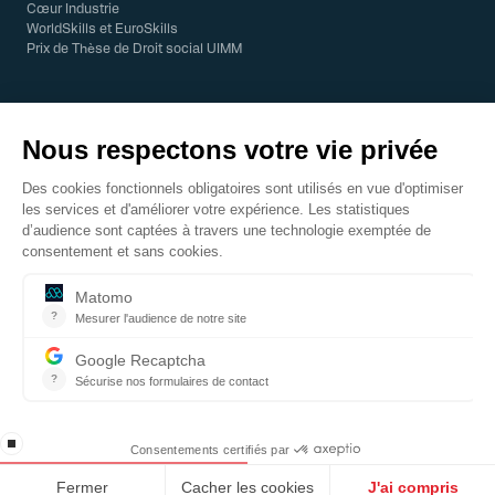
Cœur Industrie
WorldSkills et EuroSkills
Prix de Thèse de Droit social UIMM
© 2026 UIMM - Tous droits réservés
Mentions légales
Enquête CDICO
CODIFOR
Index Égalité professionnelle
AGFPN
Contact