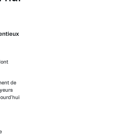
tentieux
dont
ment de
oyeurs
jourd’hui
e