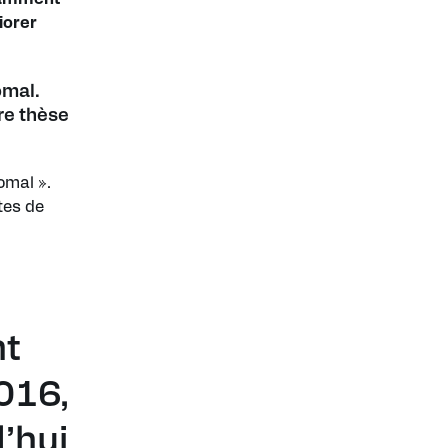
iorer
omal.
tre thèse
omal ».
ites de
nt
016,
d’hui