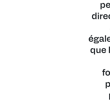
pe
dire
égale
que 
f
p