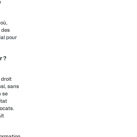
e
 où,
t des
ial pour
r ?
 droit
ssi, sans
s se
état
ocats.
it
formation