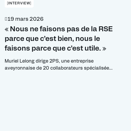
[INTERVIEW]
19 mars 2026
« Nous ne faisons pas de la RSE
parce que c’est bien, nous le
faisons parce que c’est utile. »
Muriel Lelong dirige 2PS, une entreprise
aveyronnaise de 20 collaborateurs spécialisée
dans le revêtement d’implants orthopédiques par
projection plasma. Première entreprise labellisée
« médaille d’or » dans le cadre de la démarche
RSE de l’UIMM « + Engagés, + Performants », la
dirigeante revient sur sa vision d’une RSE ancrée
dans la réalité économique et industrielle. Quel
est le […]