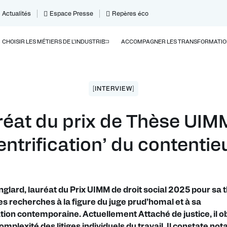
Actualités
Espace Presse
Repères éco
CHOISIR LES MÉTIERS DE L’INDUSTRIE
ACCOMPAGNER LES TRANSFORMATIO
[INTERVIEW]
éat du prix de Thèse UIMM 
‘gentrification’ du contenti
lard, lauréat du Prix UIMM de droit social 2025 pour sa t
s recherches à la figure du juge prud’homal et à sa
ion contemporaine. Actuellement Attaché de justice, il 
complexité des litiges individuels du travail. Il constate n