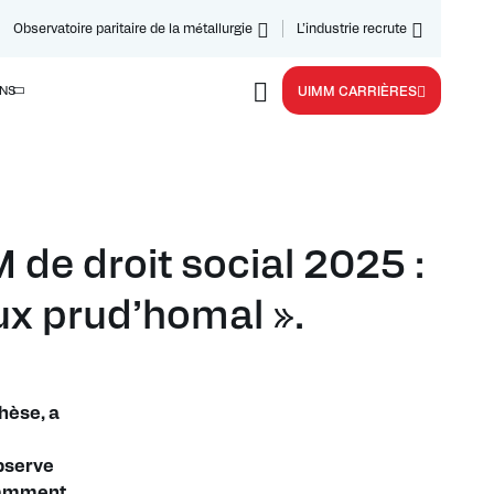
Observatoire paritaire de la métallurgie
L’industrie recrute
NS
UIMM CARRIÈRES
de droit social 2025 :
eux prud’homal ».
hèse, a
observe
otamment