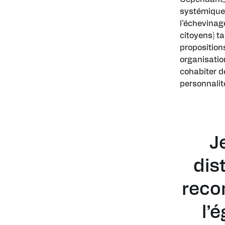
systémique,
l’échevinag
citoyens) t
proposition
organisation
cohabiter d
personnalité
J
dis
reco
l’