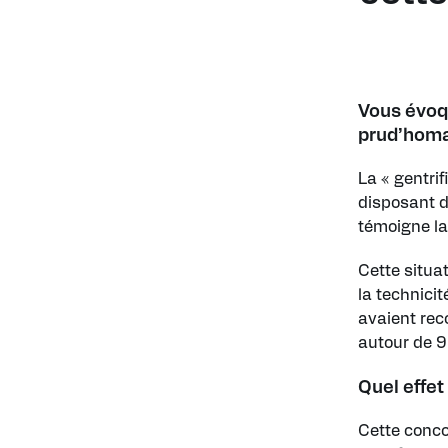
Vous évoqu
prud’homal
La « gentrif
disposant d
témoigne la
Cette situa
la technicit
avaient rec
autour de 
Quel effet
Cette conco