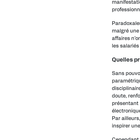
manifestati
professionn
Paradoxalem
malgré une 
affaires n’o
les salarié
Quelles p
Sans pouvoi
paramétriqu
disciplinair
doute, renfo
présentant 
électroniqu
Par ailleur
inspirer un
Cependant, 