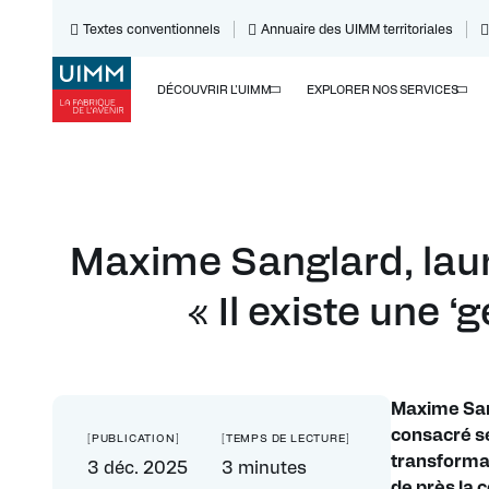
Textes conventionnels
Annuaire des UIMM territoriales
DÉCOUVRIR L'UIMM
EXPLORER NOS SERVICES
Maxime Sanglard, laur
« Il existe une 
Maxime Sang
consacré se
[PUBLICATION]
[TEMPS DE LECTURE]
transformat
3 déc. 2025
3 minutes
de près la 