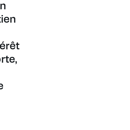
on
tien
érêt
rte,
e