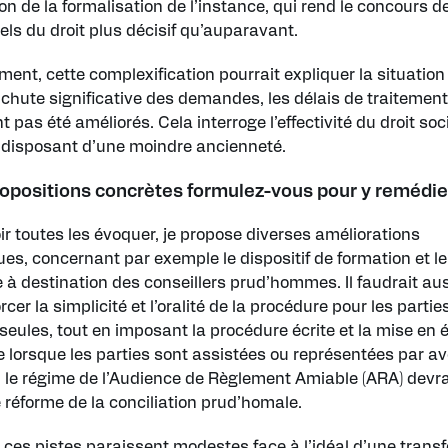
on de la formalisation de l’instance, qui rend le concours d
els du droit plus décisif qu’auparavant.
ent, cette complexification pourrait expliquer la situation
chute significative des demandes, les délais de traitemen
nt pas été améliorés. Cela interroge l’effectivité du droit soc
s disposant d’une moindre ancienneté.
ropositions concrètes formulez-vous pour y remédie
r toutes les évoquer, je propose diverses améliorations
es, concernant par exemple le dispositif de formation et le
e à destination des conseillers prud’hommes. Il faudrait au
rcer la simplicité et l’oralité de la procédure pour les partie
seules, tout en imposant la procédure écrite et la mise en 
e lorsque les parties sont assistées ou représentées par av
s, le régime de l’Audience de Règlement Amiable (ARA) devra
e réforme de la conciliation prud’homale.
ces pistes paraissent modestes face à l’idéal d’une trans