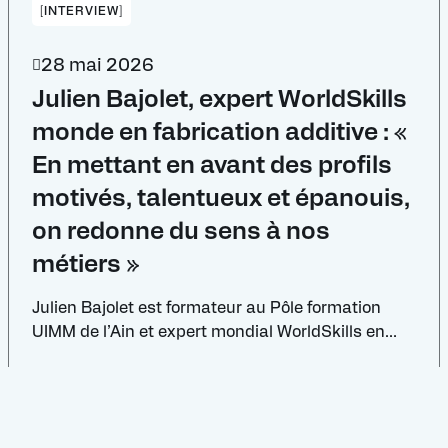
[INTERVIEW]
28 mai 2026
Julien Bajolet, expert WorldSkills
monde en fabrication additive : «
En mettant en avant des profils
motivés, talentueux et épanouis,
on redonne du sens à nos
métiers »
Julien Bajolet est formateur au Pôle formation
UIMM de l’Ain et expert mondial WorldSkills en
fabrication additive. Coach de Raphaël Criado,
médaillé d’argent lors de la compétition Lyon
2024, il revient sur les coulisses de cette
aventure humaine et technique, et livre sa vision