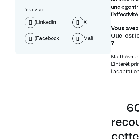
une « gentr
[PARTAGER]
l’effectivit
LinkedIn
X
Vous avez 
Quel est l
Facebook
Mail
?
Ma thèse po
L’intérêt pr
l’adaptation
60
recou
cette