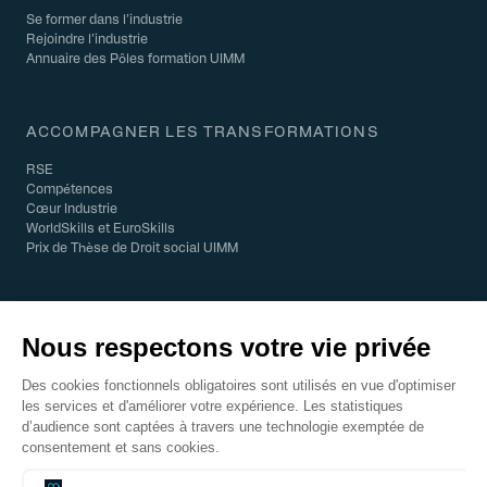
Se former dans l’industrie
Rejoindre l’industrie
Annuaire des Pôles formation UIMM
ACCOMPAGNER LES TRANSFORMATIONS
RSE
Compétences
Cœur Industrie
WorldSkills et EuroSkills
Prix de Thèse de Droit social UIMM
© 2026 UIMM - Tous droits réservés
Mentions légales
Enquête CDICO
CODIFOR