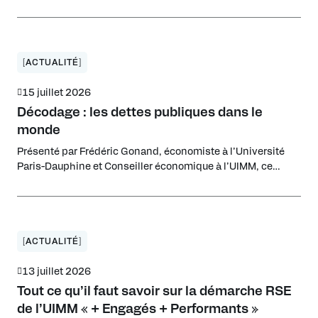
pour attirer de nouveaux talents et investisseurs.
[ACTUALITÉ]
15 juillet 2026
Décodage : les dettes publiques dans le
monde
Présenté par Frédéric Gonand, économiste à l’Université
Paris-Dauphine et Conseiller économique à l’UIMM, ce
décryptage analyse la soutenabilité des dettes publiques à
l’échelle globale et dresse un panorama des fragilités
financières en Europe, aux États-Unis et en Chine.
[ACTUALITÉ]
13 juillet 2026
Tout ce qu’il faut savoir sur la démarche RSE
de l’UIMM « + Engagés + Performants »