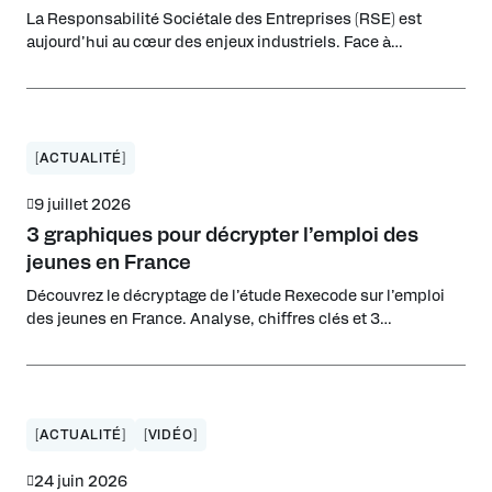
La Responsabilité Sociétale des Entreprises (RSE) est
aujourd’hui au cœur des enjeux industriels. Face à
l’évolution rapide des attentes environnementales, sociales
et réglementaires, les industriels doivent repenser leur
stratégie pour rester compétitifs et attractifs. La RSE, vue
sous l’angle de la performance globale industrielle à l’UIMM,
permet non seulement de répondre aux exigences des
[ACTUALITÉ]
marchés […]
9 juillet 2026
3 graphiques pour décrypter l’emploi des
jeunes en France
Découvrez le décryptage de l’étude Rexecode sur l’emploi
des jeunes en France. Analyse, chiffres clés et 3
graphiques pour comprendre le décrochage.
[ACTUALITÉ]
[VIDÉO]
24 juin 2026