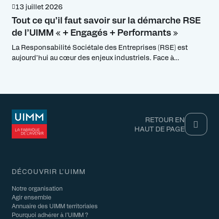
13 juillet 2026
Tout ce qu’il faut savoir sur la démarche RSE
de l’UIMM « + Engagés + Performants »
La Responsabilité Sociétale des Entreprises (RSE) est
aujourd’hui au cœur des enjeux industriels. Face à
l’évolution rapide des attentes environnementales, sociales
et réglementaires, les industriels doivent repenser leur
stratégie pour rester compétitifs et attractifs. La RSE, vue
sous l’angle de la performance globale industrielle à l’UIMM,
permet non seulement de répondre aux exigences des
marchés […]
RETOUR EN
HAUT DE PAGE
DÉCOUVRIR L'UIMM
Notre organisation
Agir ensemble
Annuaire des UIMM territoriales
Pourquoi adhérer à l’UIMM ?