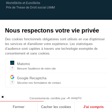
WorldSkills et EuroSkills
Prix de Thèse de Droit social UIMM
© 2026 UIMM - Tous droits réservés
Mentions légales
Enquête CDICO
CODIFOR
Index Égalité professionnelle
AGFPN
Contact