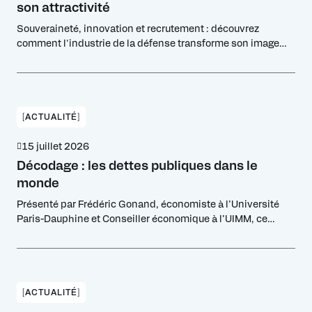
son attractivité
Souveraineté, innovation et recrutement : découvrez
comment l'industrie de la défense transforme son image
pour attirer de nouveaux talents et investisseurs.
[ACTUALITÉ]
15 juillet 2026
Décodage : les dettes publiques dans le
monde
Présenté par Frédéric Gonand, économiste à l’Université
Paris-Dauphine et Conseiller économique à l’UIMM, ce
décryptage analyse la soutenabilité des dettes publiques à
l'échelle globale et dresse un panorama des fragilités
financières en Europe, aux États-Unis et en Chine.
[ACTUALITÉ]