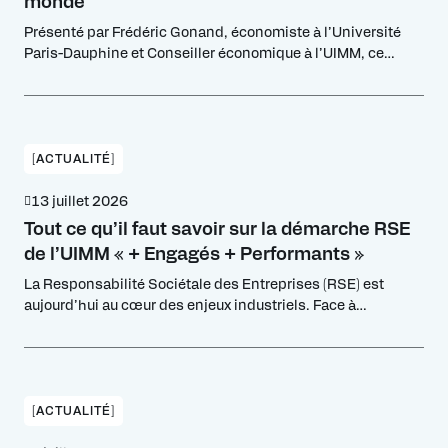
monde
Présenté par Frédéric Gonand, économiste à l’Université
Paris-Dauphine et Conseiller économique à l’UIMM, ce
décryptage analyse la soutenabilité des dettes publiques à
l'échelle globale et dresse un panorama des fragilités
financières en Europe, aux États-Unis et en Chine.
[ACTUALITÉ]
13 juillet 2026
Tout ce qu’il faut savoir sur la démarche RSE
de l’UIMM « + Engagés + Performants »
La Responsabilité Sociétale des Entreprises (RSE) est
aujourd’hui au cœur des enjeux industriels. Face à
l’évolution rapide des attentes environnementales, sociales
et réglementaires, les industriels doivent repenser leur
stratégie pour rester compétitifs et attractifs. La RSE, vue
sous l’angle de la performance globale industrielle à l’UIMM,
permet non seulement de répondre aux exigences des
[ACTUALITÉ]
marchés […]