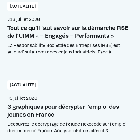
[ACTUALITÉ]
13 juillet 2026
Tout ce qu’il faut savoir sur la démarche RSE
de l’UIMM « + Engagés + Performants »
La Responsabilité Sociétale des Entreprises (RSE) est
aujourd’hui au cœur des enjeux industriels. Face à
l’évolution rapide des attentes environnementales, sociales
et réglementaires, les industriels doivent repenser leur
stratégie pour rester compétitifs et attractifs. La RSE, vue
sous l’angle de la performance globale industrielle à l’UIMM,
permet non seulement de répondre aux exigences des
[ACTUALITÉ]
marchés […]
9 juillet 2026
3 graphiques pour décrypter l’emploi des
jeunes en France
Découvrez le décryptage de l'étude Rexecode sur l'emploi
des jeunes en France. Analyse, chiffres clés et 3
graphiques pour comprendre le décrochage.