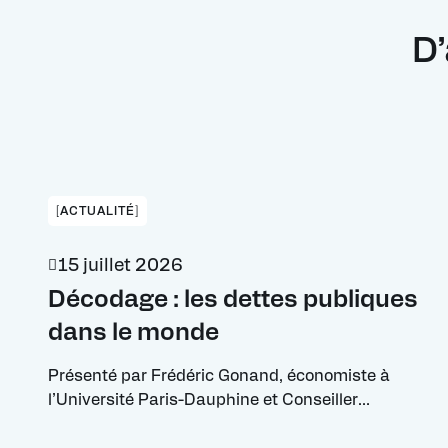
D’
[ACTUALITÉ]
15 juillet 2026
Décodage : les dettes publiques
dans le monde
Présenté par Frédéric Gonand, économiste à
l’Université Paris-Dauphine et Conseiller
économique à l’UIMM, ce décryptage analyse la
soutenabilité des dettes publiques à l'échelle