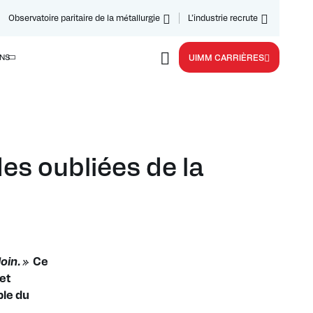
Observatoire paritaire de la métallurgie
L’industrie recrute
NS
UIMM CARRIÈRES
es oubliées de la
loin. »
Ce
et
ble du