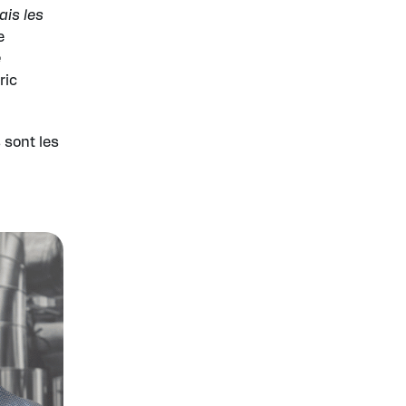
is les
e
e
ric
 sont les