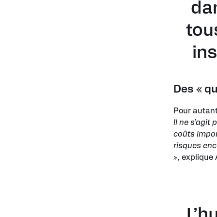
dan
tous
ins
Des « qu
Pour autant
Il ne s’agit
coûts import
risques enc
»,
explique 
L’h