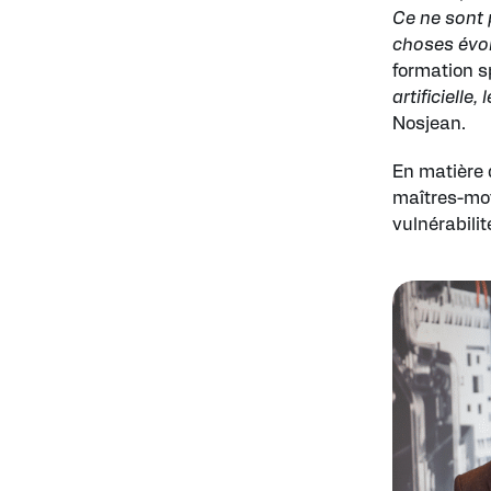
Ce ne sont 
choses évo
formation sp
artificiell
Nosjean.
En matière 
maîtres-mot
vulnérabilit